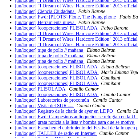
[un/loquer] "I Dream of Wires: Hardcore Edition" 2013 official 
[un/loquer] "I Dream of Wires: Hardcore Edition" 2013 official 
[un/loquer] Ciencia Ciudadana
Fabio Barone
[un/loquer] Fwd: [PLOTS] Flone, The flying phone
Fabio Ba
[un/loquer] Herramienta nueva
Fabio Barone
[un/loquer] [cooperaciones] FLISOLADA
Fabio Barone
[un/loquer] "I Dream of Wires: Hardcore Edition" 2013 official 
[un/loquer] "I Dream of Wires: Hardcore Edition" 2013 official 
[un/loquer] "I Dream of Wires: Hardcore Edition" 2013 official 
[un/loquer] tripa de pollo // mañana
Eliana Beltran
[un/loquer] tripa de pollo // mañana
Eliana Beltran
[un/loquer] tripa de pollo // mañana
Eliana Beltran
[un/loquer] [cooperaciones] FLISOLADA
Eliana Beltran
[un/loquer] [cooperaciones] FLISOLADA
María Juliana Yep
[un/loquer] [cooperaciones] FLISOLADA
Camikant
[un/loquer] [cooperaciones] FLISOLADA
Camikant
[un/loquer] FLISOLADA
Camilo Cantor
[un/loquer] [cooperaciones] FLISOLADA
Camilo Cantor
[un/loquer] Laboratorios de procomún
Camilo Cantor
[un/loquer] Visita del SUR ---
Camilo Cantor
[un/loquer] Registro de la charla de ayer en LDPQ
Camilo Ca
[un/loquer] Fwd: Campesinos antioqueños se refugian en la U.
[un/loquer] grata noticia a la lista y bomba para que se motive
[un/loquer] Escuchen el cubrimiento del Festival de la Imagen 
[un/loquer] TALLER de radio en Internet
Camilo Cantor