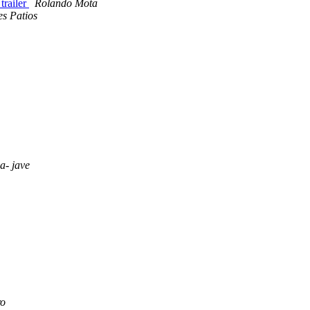
trailer
Rolando Mota
es Patios
- jave
ro