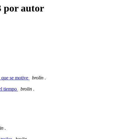
3 por autor
ra que se motive
brolin .
el tiempo
brolin .
in .