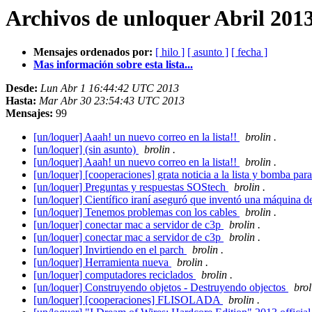
Archivos de unloquer Abril 201
Mensajes ordenados por:
[ hilo ]
[ asunto ]
[ fecha ]
Mas información sobre esta lista...
Desde:
Lun Abr 1 16:44:42 UTC 2013
Hasta:
Mar Abr 30 23:54:43 UTC 2013
Mensajes:
99
[un/loquer] Aaah! un nuevo correo en la lista!!
brolin .
[un/loquer] (sin asunto)
brolin .
[un/loquer] Aaah! un nuevo correo en la lista!!
brolin .
[un/loquer] [cooperaciones] grata noticia a la lista y bomba pa
[un/loquer] Preguntas y respuestas SOStech
brolin .
[un/loquer] Científico iraní aseguró que inventó una máquina d
[un/loquer] Tenemos problemas con los cables
brolin .
[un/loquer] conectar mac a servidor de c3p
brolin .
[un/loquer] conectar mac a servidor de c3p
brolin .
[un/loquer] Invirtiendo en el parch
brolin .
[un/loquer] Herramienta nueva
brolin .
[un/loquer] computadores reciclados
brolin .
[un/loquer] Construyendo objetos - Destruyendo objectos
brol
[un/loquer] [cooperaciones] FLISOLADA
brolin .