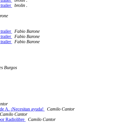
trailer
brolin .
trailer
brolin .
rone
trailer
Fabio Barone
trailer
Fabio Barone
trailer
Fabio Barone
es Burgos
ntor
 de A. ¡Necesitan ayuda!
Camilo Cantor
Camilo Cantor
por Radiolibre
Camilo Cantor