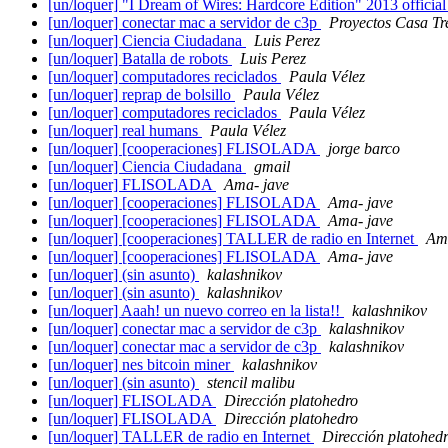
[un/loquer] "I Dream of Wires: Hardcore Edition" 2013 official 
[un/loquer] conectar mac a servidor de c3p
Proyectos Casa Tr
[un/loquer] Ciencia Ciudadana
Luis Perez
[un/loquer] Batalla de robots
Luis Perez
[un/loquer] computadores reciclados
Paula Vélez
[un/loquer] reprap de bolsillo
Paula Vélez
[un/loquer] computadores reciclados
Paula Vélez
[un/loquer] real humans
Paula Vélez
[un/loquer] [cooperaciones] FLISOLADA
jorge barco
[un/loquer] Ciencia Ciudadana
gmail
[un/loquer] FLISOLADA
Ama- jave
[un/loquer] [cooperaciones] FLISOLADA
Ama- jave
[un/loquer] [cooperaciones] FLISOLADA
Ama- jave
[un/loquer] [cooperaciones] TALLER de radio en Internet
Ama
[un/loquer] [cooperaciones] FLISOLADA
Ama- jave
[un/loquer] (sin asunto)
kalashnikov
[un/loquer] (sin asunto)
kalashnikov
[un/loquer] Aaah! un nuevo correo en la lista!!
kalashnikov
[un/loquer] conectar mac a servidor de c3p
kalashnikov
[un/loquer] conectar mac a servidor de c3p
kalashnikov
[un/loquer] nes bitcoin miner
kalashnikov
[un/loquer] (sin asunto)
stencil malibu
[un/loquer] FLISOLADA
Dirección platohedro
[un/loquer] FLISOLADA
Dirección platohedro
[un/loquer] TALLER de radio en Internet
Dirección platohed