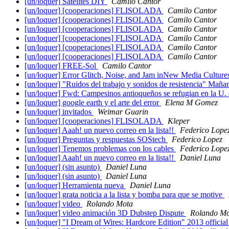
[un/loquer] Satelites DIY
Camilo Cantor
[un/loquer] [cooperaciones] FLISOLADA
Camilo Cantor
[un/loquer] [cooperaciones] FLISOLADA
Camilo Cantor
[un/loquer] [cooperaciones] FLISOLADA
Camilo Cantor
[un/loquer] [cooperaciones] FLISOLADA
Camilo Cantor
[un/loquer] [cooperaciones] FLISOLADA
Camilo Cantor
[un/loquer] [cooperaciones] FLISOLADA
Camilo Cantor
[un/loquer] FREE-Sol
Camilo Cantor
[un/loquer] Error Glitch, Noise, and Jam inNew Media Cultur
[un/loquer] "Ruidos del trabajo y sonidos de resistencia" Mañ
[un/loquer] Fwd: Campesinos antioqueños se refugian en la U.
[un/loquer] google earth y el arte del error
Elena M Gomez
[un/loquer] invitados
Weimar Guarin
[un/loquer] [cooperaciones] FLISOLADA
Kleper
[un/loquer] Aaah! un nuevo correo en la lista!!
Federico Lope
[un/loquer] Preguntas y respuestas SOStech
Federico Lopez
[un/loquer] Tenemos problemas con los cables
Federico Lope
[un/loquer] Aaah! un nuevo correo en la lista!!
Daniel Luna
[un/loquer] (sin asunto)
Daniel Luna
[un/loquer] (sin asunto)
Daniel Luna
[un/loquer] Herramienta nueva
Daniel Luna
[un/loquer] grata noticia a la lista y bomba para que se motive
[un/loquer] video
Rolando Mota
[un/loquer] video animación 3D Dubstep Dispute
Rolando Mo
[un/loquer] "I Dream of Wires: Hardcore Edition" 2013 official 