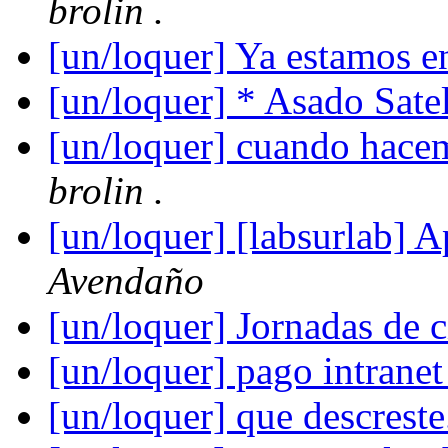
brolin .
[un/loquer] Ya estamos e
[un/loquer] * Asado Satel
[un/loquer] cuando hacem
brolin .
[un/loquer] [labsurlab] A
Avendaño
[un/loquer] Jornadas de 
[un/loquer] pago intrane
[un/loquer] que descreste