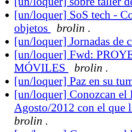
[un/loquer] sobre taller 
[un/loquer] SoS tech - C
objetos
brolin .
[un/loquer] Jornadas de 
[un/loquer] Fwd: PR
MÓVILES
brolin .
[un/loquer] Paz en su t
[un/loquer] Conozcan el 
Agosto/2012 con el que la
brolin .