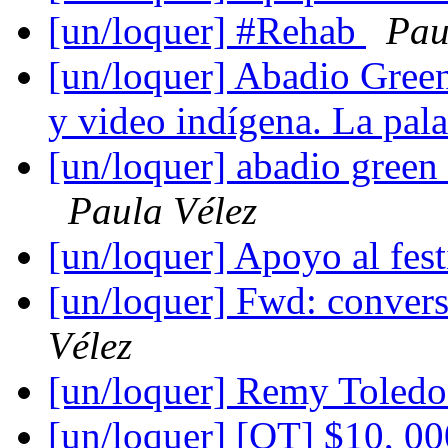
[un/loquer] #Rehab
Pau
[un/loquer] Abadio Green:
y video indígena. La pal
[un/loquer] abadio green
Paula Vélez
[un/loquer] Apoyo al fes
[un/loquer] Fwd: conve
Vélez
[un/loquer] Remy Toled
[un/loquer] [OT] $10, 00