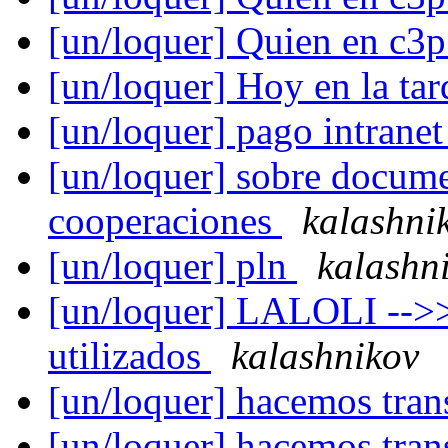
[un/loquer] Quien en c3
[un/loquer] Hoy en la ta
[un/loquer] pago intrane
[un/loquer] sobre docum
cooperaciones
kalashni
[un/loquer] pln
kalashn
[un/loquer] LALOLI -->
utilizados
kalashnikov
[un/loquer] hacemos tran
[un/loquer] hacemos tran