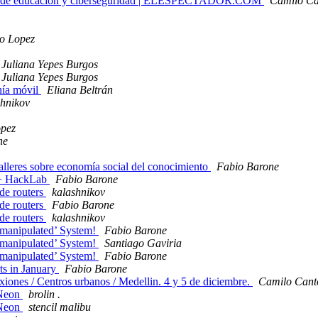
mas de educación y ciberseguridad | ELESPECTADOR.COM
Camilo Ca
o Lopez
 Juliana Yepes Burgos
 Juliana Yepes Burgos
onía móvil
Eliana Beltrán
shnikov
opez
ne
talleres sobre economía social del conocimiento
Fabio Barone
A + HackLab
Fabio Barone
de routers
kalashnikov
de routers
Fabio Barone
de routers
kalashnikov
 ‘manipulated’ System!
Fabio Barone
 ‘manipulated’ System!
Santiago Gaviria
 ‘manipulated’ System!
Fabio Barone
ts in January
Fabio Barone
xiones / Centros urbanos / Medellin. 4 y 5 de diciembre.
Camilo Cant
 Neon
brolin .
 Neon
stencil malibu