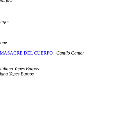
a- jave
urgos
rone
LA MASACRE DEL CUERPO
Camilo Cantor
Juliana Yepes Burgos
iana Yepes Burgos