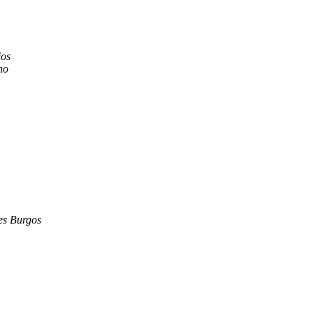
ios
no
es Burgos