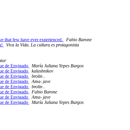
ve that few have ever experienced.
Fabio Barone
da!
Viva la Vida. La cultura es protagonista
tor
rque de Envigado
María Juliana Yepes Burgos
rque de Envigado
kalashnikov
rque de Envigado
brolin .
rque de Envigado
Ama- jave
rque de Envigado
brolin .
rque de Envigado
Fabio Barone
rque de Envigado
Ama- jave
rque de Envigado
María Juliana Yepes Burgos