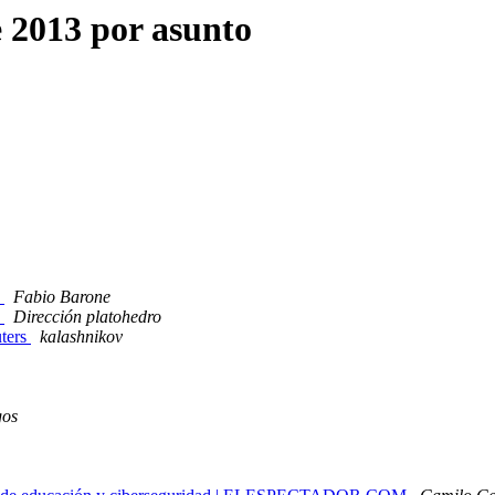
 2013 por asunto
3
Fabio Barone
3
Dirección platohedro
uters
kalashnikov
gos