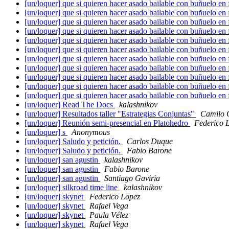
[un/loquer] que si quieren hacer asado bailable con buñuelo en 
[un/loquer] que si quieren hacer asado bailable con buñuelo en 
[un/loquer] que si quieren hacer asado bailable con buñuelo en 
[un/loquer] que si quieren hacer asado bailable con buñuelo en 
[un/loquer] que si quieren hacer asado bailable con buñuelo en 
[un/loquer] que si quieren hacer asado bailable con buñuelo en 
[un/loquer] que si quieren hacer asado bailable con buñuelo en 
[un/loquer] que si quieren hacer asado bailable con buñuelo en 
[un/loquer] que si quieren hacer asado bailable con buñuelo en 
[un/loquer] que si quieren hacer asado bailable con buñuelo en 
[un/loquer] que si quieren hacer asado bailable con buñuelo en 
[un/loquer] Read The Docs
kalashnikov
[un/loquer] Resultados taller "Estrategias Conjuntas"
Camilo 
[un/loquer] Reunión semi-presencial en Platohedro
Federico 
[un/loquer] s
Anonymous
[un/loquer] Saludo y petición.
Carlos Duque
[un/loquer] Saludo y petición.
Fabio Barone
[un/loquer] san agustin
kalashnikov
[un/loquer] san agustin
Fabio Barone
[un/loquer] san agustin
Santiago Gaviria
[un/loquer] silkroad time line
kalashnikov
[un/loquer] skynet
Federico Lopez
[un/loquer] skynet
Rafael Vega
[un/loquer] skynet
Paula Vélez
[un/loquer] skynet
Rafael Vega