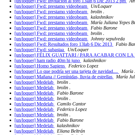
[un/loquer] Fwd: Invitación al foro 13lab 6 Dic 2013 2 pm
Am
[un/loquer] Fwd: prestamo videobeam
Un/Loquer
[un/loquer] Fwd: prestamo videobeam
brolin .
[un/loquer] Fwd: prestamo videobeam
kalashnikov
[un/loquer] Fwd: prestamo videobeam
María Juliana Yepes B
[un/loquer] Fwd: prestamo videobeam
Fabio Barone
[un/loquer] Fwd: prestamo videobeam
brolin .
[un/loquer] Fwd: prestamo videobeam
Johnny sepulveda
[un/loquer] Fwd: Resultados foro 13lab 6 Dic 2013
Fabio Ba
[un/loquer] Fwd: subastaa
Un/Loquer
[un/loquer] FÉLIX GUATTARI / PARA ACABAR CON 
[un/loquer] ham radio 40m hi juno
kalashnikov
[un/loquer] Homo Sapiens
Federico Lopez
[un/loquer] Lo que podría ser una tarjeta de navidad....
María 
[un/loquer] Mañana // Gemínidas, lluvia de estrellas
María Jul
[un/loquer] Medelab
brolin .
[un/loquer] Medelab
brolin .
[un/loquer] Medelab
Fabio Barone
[un/loquer] Medelab
brolin .
[un/loquer] Medelab
Camilo Cantor
[un/loquer] Medelab
Federico Lopez
[un/loquer] Medelab
brolin .
[un/loquer] Medelab
Fabio Barone
[un/loquer] Medelab
kalashnikov
[un/loquer] Medelab
Eliana Beltrán