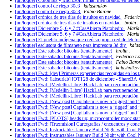
[un/loquer] Colombia y Microsoft firman memorando en te
[un/loquer] control de riego 30c3
kalashnikov
[un/loquer] control de riego 30c3
Fabio Barone
[un/loquer] crónica de tres días de insultos en navidad
Federic
[un/loquer] crónica de tres días de insultos en navidad
brolin .
[un/loquer] Diciembre 5, 6 y 7 #CasAbierta Platohedro
María
[un/loquer] Diciembre 5, 6 y 7 #CasAbierta Platohedro
María
[un/loquer] El pueblo indígena que creó su propia red de telef
[un/loquer] esclusora de filmaneto para impresora 3d diy
kala
[un/loquer] Este sabado: bitcoins (tentativamente)
brolin .
[un/loquer] Este sabado: bitcoins (tentativamente)
Federico L
[un/loquer] Este sabado: bitcoins (tentativamente)
Fabio Baro
[un/loquer] Este sabado: bitcoins (tentativamente)
kalashnikov
[un/loquer] Fwd: [dev] Primeras experiencias recogidas en los 
[un/loquer] Fwd: [labsurlab] [OT] 28 de diciembre - ShareB
[un/loquer] Fwd: [Medellin-Libre] HackLab para recuperación 
[un/loquer] Fwd: [Medellin-Libre] HackLab para recuperación 
[un/loquer] Fwd: [Medellin-Libre] HackLab para recuperación 
[un/loquer] Fwd: [New post] Capitalism is now a ‘rigged’ and
[un/loquer] Fwd: [New post] Capitalism is now a ‘rigged’ and
[un/loquer] Fwd: [New post] Capitalism is now a ‘rigged’ and
[un/loquer] Fwd: [PLOTS] heads up; microcontroller mooc star
[un/loquer] Fwd: [Traxmision] Cartografias / encuentros y cone
[un/loquer] Fwd: Instructables January Build Night with Cool
[un/loquer] Fwd: Instructables January Build Night with Cool