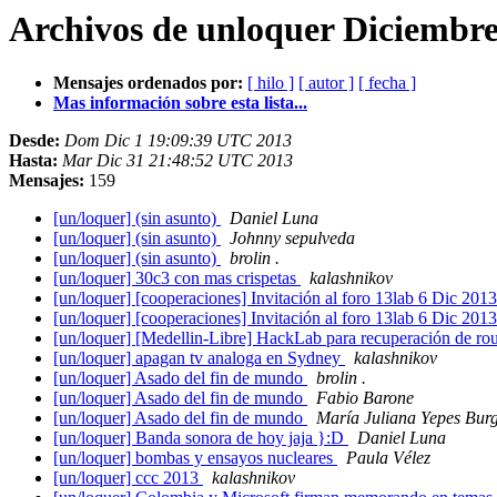
Archivos de unloquer Diciembre
Mensajes ordenados por:
[ hilo ]
[ autor ]
[ fecha ]
Mas información sobre esta lista...
Desde:
Dom Dic 1 19:09:39 UTC 2013
Hasta:
Mar Dic 31 21:48:52 UTC 2013
Mensajes:
159
[un/loquer] (sin asunto)
Daniel Luna
[un/loquer] (sin asunto)
Johnny sepulveda
[un/loquer] (sin asunto)
brolin .
[un/loquer] 30c3 con mas crispetas
kalashnikov
[un/loquer] [cooperaciones] Invitación al foro 13lab 6 Dic 201
[un/loquer] [cooperaciones] Invitación al foro 13lab 6 Dic 201
[un/loquer] [Medellin-Libre] HackLab para recuperación de ro
[un/loquer] apagan tv analoga en Sydney
kalashnikov
[un/loquer] Asado del fin de mundo
brolin .
[un/loquer] Asado del fin de mundo
Fabio Barone
[un/loquer] Asado del fin de mundo
María Juliana Yepes Bur
[un/loquer] Banda sonora de hoy jaja }:D
Daniel Luna
[un/loquer] bombas y ensayos nucleares
Paula Vélez
[un/loquer] ccc 2013
kalashnikov