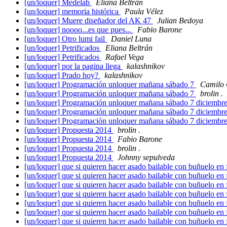
[un/loquer] Medelab
Eliana Beltrán
[un/loquer] memoria histórica
Paula Vélez
[un/loquer] Muere diseñador del AK 47
Julian Bedoya
[un/loquer] noooo...es que pues...
Fabio Barone
[un/loquer] Otro lumi fail
Daniel Luna
[un/loquer] Petrificados
Eliana Beltrán
[un/loquer] Petrificados
Rafael Vega
[un/loquer] por la pagina llega
kalashnikov
[un/loquer] Prado hoy?
kalashnikov
[un/loquer] Programación unloquer mañana sábado 7
Camilo 
[un/loquer] Programación unloquer mañana sábado 7
brolin .
[un/loquer] Programación unloquer mañana sábado 7 diciembr
[un/loquer] Programación unloquer mañana sábado 7 diciembr
[un/loquer] Programación unloquer mañana sábado 7 diciembr
[un/loquer] Propuesta 2014
brolin .
[un/loquer] Propuesta 2014
Fabio Barone
[un/loquer] Propuesta 2014
brolin .
[un/loquer] Propuesta 2014
Johnny sepulveda
[un/loquer] que si quieren hacer asado bailable con buñuelo en 
[un/loquer] que si quieren hacer asado bailable con buñuelo en 
[un/loquer] que si quieren hacer asado bailable con buñuelo en 
[un/loquer] que si quieren hacer asado bailable con buñuelo en 
[un/loquer] que si quieren hacer asado bailable con buñuelo en 
[un/loquer] que si quieren hacer asado bailable con buñuelo en 
[un/loquer] que si quieren hacer asado bailable con buñuelo en 