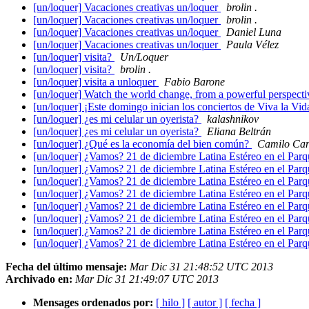
[un/loquer] Vacaciones creativas un/loquer
brolin .
[un/loquer] Vacaciones creativas un/loquer
brolin .
[un/loquer] Vacaciones creativas un/loquer
Daniel Luna
[un/loquer] Vacaciones creativas un/loquer
Paula Vélez
[un/loquer] visita?
Un/Loquer
[un/loquer] visita?
brolin .
[un/loquer] visita a unloquer
Fabio Barone
[un/loquer] Watch the world change, from a powerful perspecti
[un/loquer] ¡Este domingo inician los conciertos de Viva la Vi
[un/loquer] ¿es mi celular un oyerista?
kalashnikov
[un/loquer] ¿es mi celular un oyerista?
Eliana Beltrán
[un/loquer] ¿Qué es la economía del bien común?
Camilo Can
[un/loquer] ¿Vamos? 21 de diciembre Latina Estéreo en el Pa
[un/loquer] ¿Vamos? 21 de diciembre Latina Estéreo en el Pa
[un/loquer] ¿Vamos? 21 de diciembre Latina Estéreo en el Pa
[un/loquer] ¿Vamos? 21 de diciembre Latina Estéreo en el Pa
[un/loquer] ¿Vamos? 21 de diciembre Latina Estéreo en el Pa
[un/loquer] ¿Vamos? 21 de diciembre Latina Estéreo en el Pa
[un/loquer] ¿Vamos? 21 de diciembre Latina Estéreo en el Pa
[un/loquer] ¿Vamos? 21 de diciembre Latina Estéreo en el Pa
Fecha del último mensaje:
Mar Dic 31 21:48:52 UTC 2013
Archivado en:
Mar Dic 31 21:49:07 UTC 2013
Mensages ordenados por:
[ hilo ]
[ autor ]
[ fecha ]