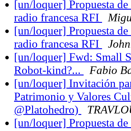
[un/loquer] Propuesta de 
radio francesa RFI
Migu
[un/loquer] Propuesta de 
radio francesa RFI
John
[un/loquer] Fwd: Small 
Robot-kind?...
Fabio B
[un/loquer] Invitación pa
Patrimonio y Valores Cul
@Platohedro)
TRAVLOU
[un/loquer] Propuesta de 