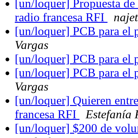
[un/loquer] Propuesta de 
radio francesa RFI
naje
[un/loquer] PCB para el
Vargas
[un/loquer] PCB para el
[un/loquer] PCB para el
Vargas
[un/loquer] Quieren entre
francesa RFI
Estefanía 
[un/loquer] $200 de vol